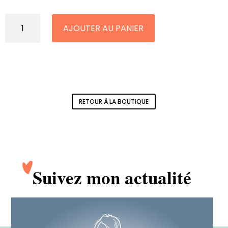
quantité
AJOUTER AU PANIER
de
Lot
de
8
cartes
«
yoga
&
RETOUR À LA BOUTIQUE
cat
»
de
12cm
x
12cm
Suivez mon actualité