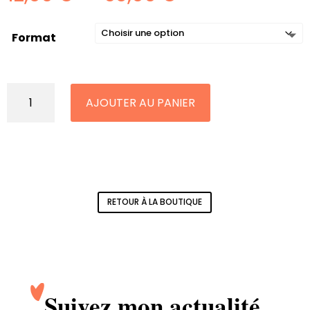
de
prix :
12,00 €
Format
à
35,00 €
quantité
de
AJOUTER AU PANIER
LYON
–
Le
Carrousel
de
Lyon
RETOUR À LA BOUTIQUE
Suivez mon actualité