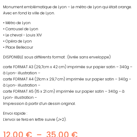
Monument emblématique de Lyon – Le métro de Lyon qui était orange.
Avec en fond la ville de Lyon.
• Métro de Lyon
• Carrousel de Lyon
• Le cheval - Louis XIV
• Opéra de Lyon
• Place Bellecour
DISPONIBLE sous différents format : (livrée sans enveloppe)
carte FORMAT A3 (29,7cm x 42 cm) imprimée sur papier satin – 340g –
à Lyon- illustration –
carte FORMAT A4 (21cm x 29,7 cm) imprimée sur papier satin – 340g –
à Lyon- illustration –
carte FORMAT A5 (15 x 21 cm) imprimée sur papier satin – 340g – à
Lyon- illustration –
Impression à partir d’un dessin original.
Envoi rapide :
L’envoi se fera en lettre suivie (J+2).
Plage
12,00
€
–
35,00
€