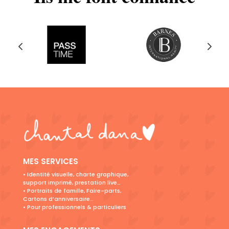
MES SERVICES
• Identité visuelle, charte graphique,
support imprimé, prestation live…
• Portraits de famille, Faire-parts,
Cartons d’anniversaire…
• Pour professionnels & particuliers