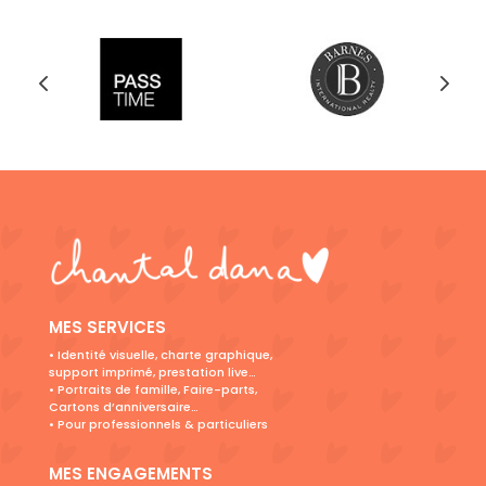
MES SERVICES
• Identité visuelle, charte graphique,
support imprimé, prestation live…
• Portraits de famille, Faire-parts,
Cartons d’anniversaire…
• Pour professionnels & particuliers
MES ENGAGEMENTS